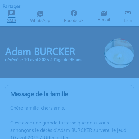
Partager
E-mail
SMS
WhatsApp
Facebook
Lien
Adam BURCKER
décédé le 10 avril 2025 à l'âge de 95 ans
Message de la famille
Chère famille, chers amis,
C’est avec une grande tristesse que nous vous
annonçons le décès d’Adam BURCKER survenu le jeudi
10 avril 2025 à Uttenhoffen.