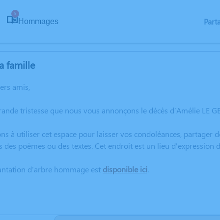
8
Part
Hommages
a famille
hers amis,
rande tristesse que nous vous annonçons le décès d’Amélie LE GE
ns à utiliser cet espace pour laisser vos condoléances, partager
s des poèmes ou des textes. Cet endroit est un lieu d'expression
lantation d’arbre hommage est
disponible ici
.