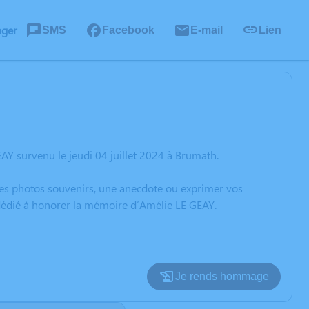
ager
SMS
Facebook
E-mail
Lien
AY survenu le jeudi 04 juillet 2024 à Brumath.
 des photos souvenirs, une anecdote ou exprimer vos
 dédié à honorer la mémoire d’Amélie LE GEAY.
Je rends hommage