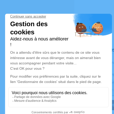
Déroulé de
Les inform
Activez une aler
Recevoir une aler
Je veux êtr