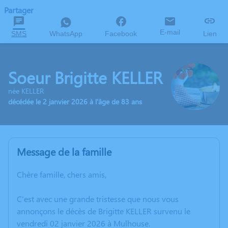
Partager
E-mail
SMS
WhatsApp
Facebook
Lien
Soeur Brigitte KELLER
née KELLER
décédée le 2 janvier 2026 à l'âge de 83 ans
Message de la famille
Chère famille, chers amis,
C’est avec une grande tristesse que nous vous
annonçons le décès de Brigitte KELLER survenu le
vendredi 02 janvier 2026 à Mulhouse.