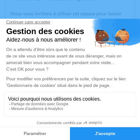
Nous vous invitons à utiliser cet espace pour laisser
vos condoléances, partager des photos souvenirs, une
anecdote ou exprimer vos pensées à travers des
poèmes ou des textes. Cet endroit est un lieu
d'expression dédié à honorer la mémoire de Carlos
MENDES FARIA.
Un service de plantation d’arbre hommage est
disponible ici
.
Je rends hommage
Cérémonie religieuse
samedi 01 avril 2023 à 14h30
12
Église Saint Jacques Majeur de Gundershoffen
Faire-part
Hommages
8 rue de la Paix