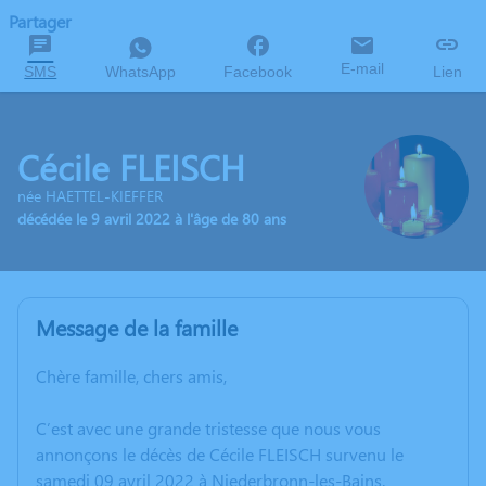
Partager
E-mail
SMS
WhatsApp
Facebook
Lien
Cécile FLEISCH
née HAETTEL-KIEFFER
décédée le 9 avril 2022 à l'âge de 80 ans
Message de la famille
Chère famille, chers amis,
C’est avec une grande tristesse que nous vous
annonçons le décès de Cécile FLEISCH survenu le
samedi 09 avril 2022 à Niederbronn-les-Bains.