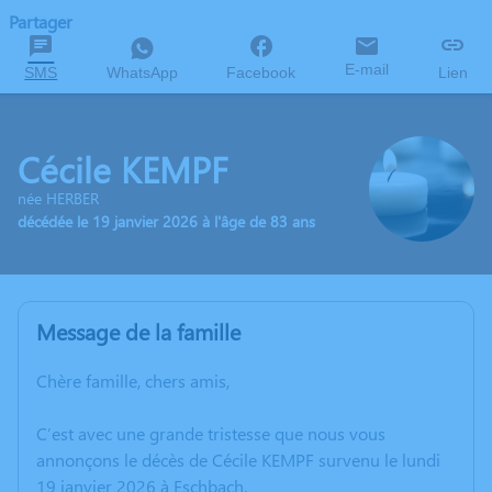
Partager
E-mail
SMS
WhatsApp
Facebook
Lien
Cécile KEMPF
née HERBER
décédée le 19 janvier 2026 à l'âge de 83 ans
Message de la famille
Chère famille, chers amis,
C’est avec une grande tristesse que nous vous
annonçons le décès de Cécile KEMPF survenu le lundi
19 janvier 2026 à Eschbach.