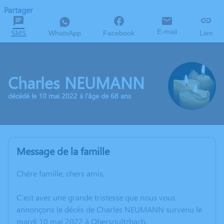
Partager
E-mail
SMS
WhatsApp
Facebook
Lien
Charles NEUMANN
décédé le 10 mai 2022 à l'âge de 68 ans
Message de la famille
Chère famille, chers amis,
C’est avec une grande tristesse que nous vous
annonçons le décès de Charles NEUMANN survenu le
mardi 10 mai 2022 à Obersoultzbach.