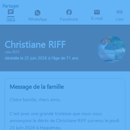
Partager
E-mail
SMS
WhatsApp
Facebook
Lien
Christiane RIFF
née RIFF
décédée le 25 juin 2026 à l'âge de 71 ans
Message de la famille
Chère famille, chers amis,
C’est avec une grande tristesse que nous vous
annonçons le décès de Christiane RIFF survenu le jeudi
25 juin 2026 à Haguenau.