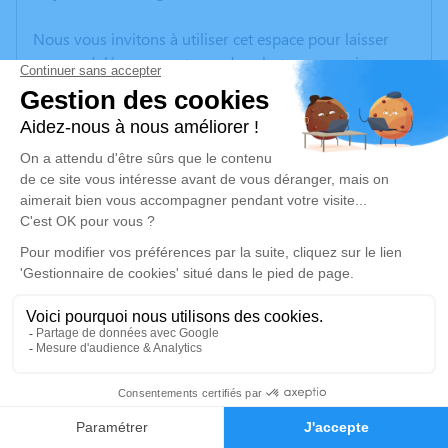
Nous vous invitons à utiliser cet espace pour laisser
vos condoléances, partager des photos souvenirs, une
anecdote ou exprimer vos pensées à travers des
poèmes ou des textes. Cet endroit est un lieu
d'expression dédié à honorer la mémoire de Christiane
RIFF.
Un service de plantation d’arbre hommage est
disponible ici
.
Je rends hommage
Crémation
Information indisponible
1
Crématorium de Sarrebourg
rue Edouard Branly
Faire-part
Hommages
57400 Sarrebourg