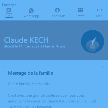
Partager
E-mail
SMS
WhatsApp
Facebook
Lien
Claude KECH
décédé le 14 mars 2022 à l'âge de 76 ans
Message de la famille
Chère famille, chers amis,
C’est avec une grande tristesse que nous vous
annonçons le décès de Claude KECH survenu le lundi
14 mars 2022 à Haguenau.