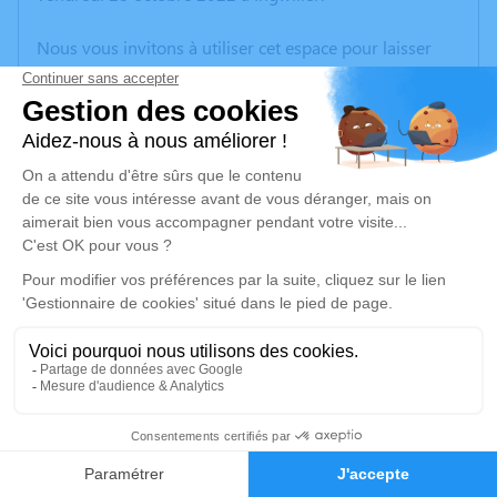
Nous vous invitons à utiliser cet espace pour laisser
vos condoléances, partager des photos souvenirs, une
anecdote ou exprimer vos pensées à travers des
poèmes ou des textes. Cet endroit est un lieu
d'expression dédié à honorer la mémoire de Désiré
STREBLER.
Un service de plantation d’arbre hommage est
disponible ici
.
Je rends hommage
Cérémonie religieuse
samedi 12 novembre 2022 à 14h30
3
Église Saint Michel de Mertzwiller
Faire-part
Hommages
7 rue de l'église