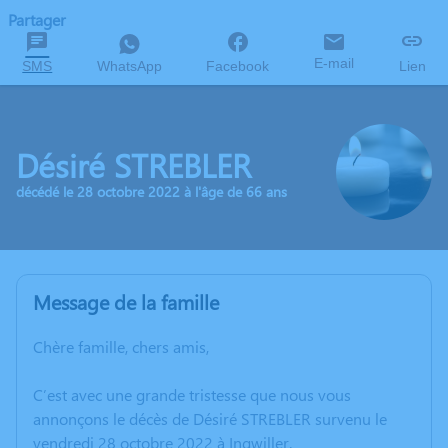
Partager
E-mail
SMS
WhatsApp
Facebook
Lien
Désiré STREBLER
décédé le 28 octobre 2022 à l'âge de 66 ans
Message de la famille
Chère famille, chers amis,
C’est avec une grande tristesse que nous vous
annonçons le décès de Désiré STREBLER survenu le
vendredi 28 octobre 2022 à Ingwiller.