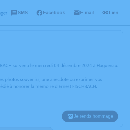
ager
SMS
Facebook
E-mail
Lien
SCHBACH survenu le mercredi 04 décembre 2024 à Haguenau.
 des photos souvenirs, une anecdote ou exprimer vos
n dédié à honorer la mémoire d’Ernest FISCHBACH.
Je rends hommage