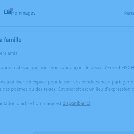
Part
Hommages
0
a famille
hers amis,
grande tristesse que nous vous annonçons le décès d’Ernest FI
ns à utiliser cet espace pour laisser vos condoléances, partager
s des poèmes ou des textes. Cet endroit est un lieu d'expressio
lantation d’arbre hommage est
disponible ici
.