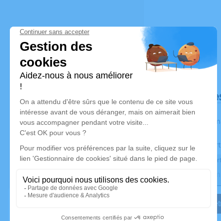
Déroulé de
Les inform
Activez une aler
Recevoir une aler
Je veux êtr