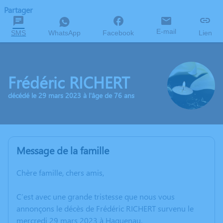
Partager
E-mail
SMS
WhatsApp
Facebook
Lien
Frédéric RICHERT
décédé le 29 mars 2023 à l'âge de 76 ans
Message de la famille
Chère famille, chers amis,
C’est avec une grande tristesse que nous vous
annonçons le décès de Frédéric RICHERT survenu le
mercredi 29 mars 2023 à Haguenau.