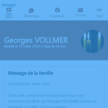
Partager
E-mail
SMS
WhatsApp
Facebook
Lien
Georges VOLLMER
décédé le 19 juillet 2024 à l'âge de 69 ans
Message de la famille
Chère famille, chers amis,
C’est avec une grande tristesse que nous vous
annonçons le décès de Georges VOLLMER survenu le
vendredi 19 juillet 2024 à Ingwiller.