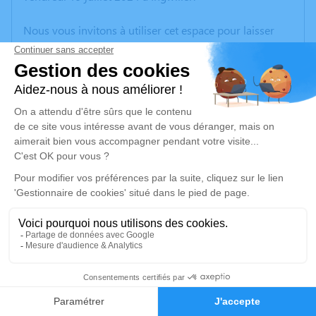
Nous vous invitons à utiliser cet espace pour laisser
vos condoléances, partager des photos souvenirs, une
anecdote ou exprimer vos pensées à travers des
poèmes ou des textes. Cet endroit est un lieu
d'expression dédié à honorer la mémoire de Georges
VOLLMER.
Un service de plantation d’arbre hommage est
disponible ici
.
Je rends hommage
Cérémonie religieuse
vendredi 26 juillet 2024 à 14h30
6
Église de Rothbach
Faire-part
Hommages
67340 Rothbach