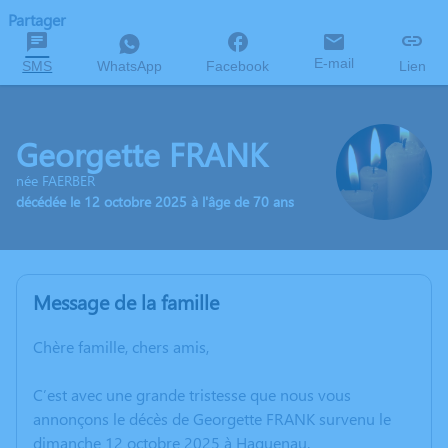
Partager
E-mail
SMS
WhatsApp
Facebook
Lien
Georgette FRANK
née FAERBER
décédée le 12 octobre 2025 à l'âge de 70 ans
Message de la famille
Chère famille, chers amis,
C’est avec une grande tristesse que nous vous
annonçons le décès de Georgette FRANK survenu le
dimanche 12 octobre 2025 à Haguenau.