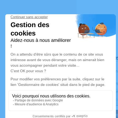
Déroulé de
Les inform
Activez une aler
Recevoir une aler
Je veux êtr