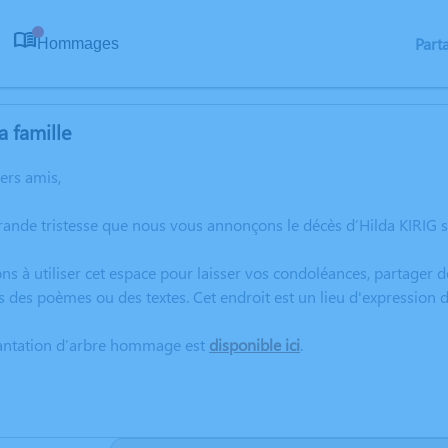
Part
Hommages
0
a famille
hers amis,
rande tristesse que nous vous annonçons le décès d’Hilda KIRIG 
ns à utiliser cet espace pour laisser vos condoléances, partager
s des poèmes ou des textes. Cet endroit est un lieu d'expression 
lantation d’arbre hommage est
disponible ici
.