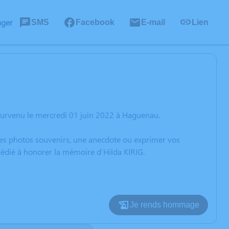
ager
SMS
Facebook
E-mail
Lien
survenu le mercredi 01 juin 2022 à Haguenau.
 des photos souvenirs, une anecdote ou exprimer vos
dédié à honorer la mémoire d’Hilda KIRIG.
Je rends hommage