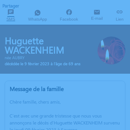
Partager
E-mail
SMS
WhatsApp
Facebook
Lien
Huguette
WACKENHEIM
née AUBRY
décédée le 9 février 2023 à l'âge de 69 ans
Message de la famille
Chère famille, chers amis,
C’est avec une grande tristesse que nous vous
annonçons le décès d’Huguette WACKENHEIM survenu
le jeudi 09 février 2023 à Saverne.