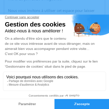
Nous vous invitons à utiliser cet espace pour laisser
vos condoléances, partager des photos souvenirs, une
anecdote ou exprimer vos pensées à travers des
poèmes ou des textes. Cet endroit est un lieu
d'expression dédié à honorer la mémoire de Jacqueline
RAICHLÉ.
Un service de plantation d’arbre hommage est
disponible ici
.
Je rends hommage
Cérémonie religieuse
samedi 27 juin 2026 à 14h30
8
Église Protestante d'Oberbronn
Faire-part
Hommages
Oberbronn Bas-Rhin