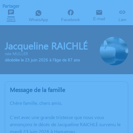
Partager
E-mail
SMS
WhatsApp
Facebook
Lien
Jacqueline RAICHLÉ
née MULLER
décédée le 23 juin 2026 à l'âge de 87 ans
Message de la famille
Chère famille, chers amis,
C’est avec une grande tristesse que nous vous
annonçons le décès de Jacqueline RAICHLÉ survenu le
mardi 23 juin 2026 à Haguenau.