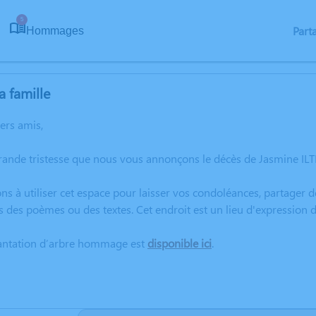
5
Part
Hommages
a famille
hers amis,
rande tristesse que nous vous annonçons le décès de Jasmine IL
ns à utiliser cet espace pour laisser vos condoléances, partager
s des poèmes ou des textes. Cet endroit est un lieu d'expression
lantation d’arbre hommage est
disponible ici
.