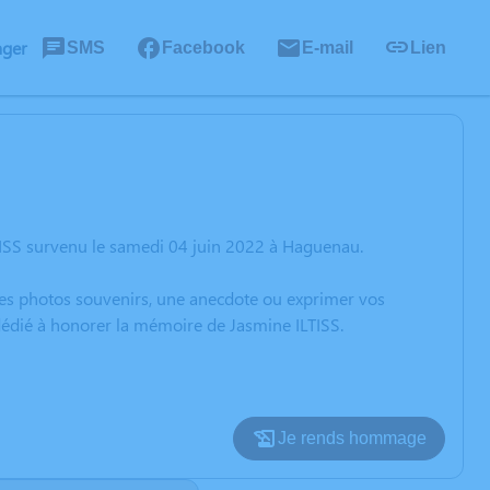
ager
SMS
Facebook
E-mail
Lien
TISS survenu le samedi 04 juin 2022 à Haguenau.
 des photos souvenirs, une anecdote ou exprimer vos
 dédié à honorer la mémoire de Jasmine ILTISS.
Je rends hommage