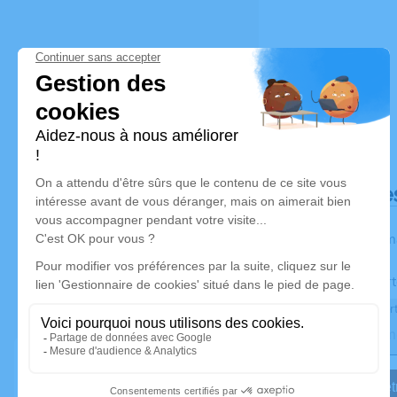
Déroulé de
Les inform
Activez une aler
Recevoir une aler
Je veux êtr