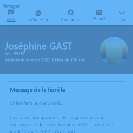
Partager
E-mail
SMS
WhatsApp
Facebook
Lien
Joséphine GAST
née KELLER
décédée le 14 mars 2022 à l'âge de 100 ans
Message de la famille
Chère famille, chers amis,
C’est avec une grande tristesse que nous vous
annonçons le décès de Joséphine GAST survenu le
lundi 14 mars 2022 à Gœrsdorf.