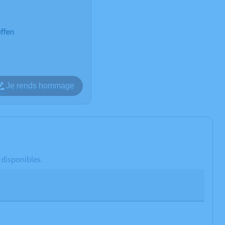
ffen
Je rends hommage
 disponibles.