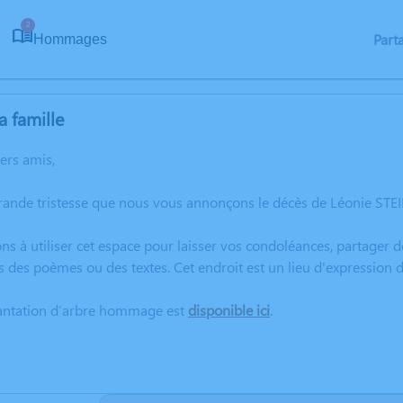
2
Part
Hommages
a famille
hers amis,
grande tristesse que nous vous annonçons le décès de Léonie ST
ns à utiliser cet espace pour laisser vos condoléances, partager
s des poèmes ou des textes. Cet endroit est un lieu d'expressio
lantation d’arbre hommage est
disponible ici
.