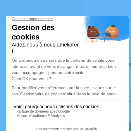
Déroulé de
Les inform
Activez une aler
Recevoir une aler
Je veux êtr