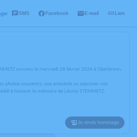
ager
SMS
Facebook
E-mail
Lien
EINMETZ survenu le mercredi 28 février 2024 à Oberbronn.
 des photos souvenirs, une anecdote ou exprimer vos
n dédié à honorer la mémoire de Léonie STEINMETZ.
Je rends hommage