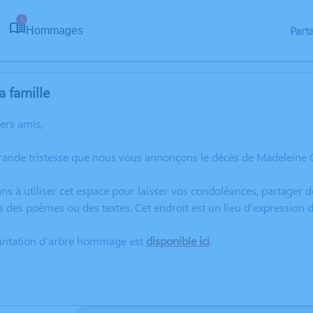
1
Part
Hommages
a famille
hers amis,
grande tristesse que nous vous annonçons le décès de Madeleine
ns à utiliser cet espace pour laisser vos condoléances, partager
s des poèmes ou des textes. Cet endroit est un lieu d'expressio
lantation d’arbre hommage est
disponible ici
.