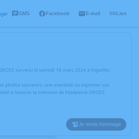
ager
SMS
Facebook
E-mail
Lien
 GROSS survenu le samedi 16 mars 2024 à Ingwiller.
 des photos souvenirs, une anecdote ou exprimer vos
n dédié à honorer la mémoire de Madeleine GROSS.
Je rends hommage