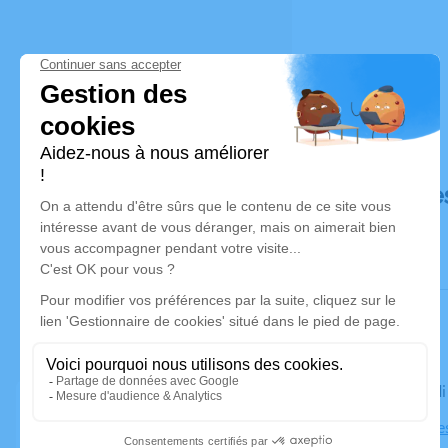
Déroulé de
Le mercred
Église Prote