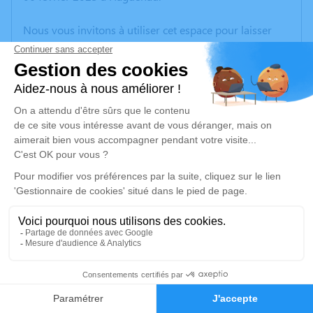
Nous vous invitons à utiliser cet espace pour laisser
vos condoléances, partager des photos souvenirs, une
anecdote ou exprimer vos pensées à travers des
poèmes ou des textes. Cet endroit est un lieu
d'expression dédié à honorer la mémoire de Marie
WEBER.
Un service de plantation d’arbre hommage est
disponible ici
.
Je rends hommage
Cérémonie religieuse
lundi 13 février 2023 à 14h30
1
Eglise de Griesbach
Faire-part
Hommages
67110 Griesbach