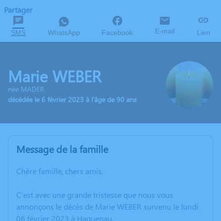
Partager
E-mail
SMS
WhatsApp
Facebook
Lien
Marie WEBER
née MADER
décédée le 6 février 2023 à l'âge de 90 ans
Message de la famille
Chère famille, chers amis,
C’est avec une grande tristesse que nous vous
annonçons le décès de Marie WEBER survenu le lundi
06 février 2023 à Haguenau.