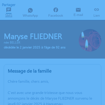
Partager
E-mail
SMS
WhatsApp
Facebook
Lien
Maryse FLIEDNER
née BELLER
décédée le 2 janvier 2025 à l'âge de 92 ans
Message de la famille
Chère famille, chers amis,
C’est avec une grande tristesse que nous vous
annonçons le décès de Maryse FLIEDNER survenu le
jeudi 02 janvier 2025 à Haguenau.