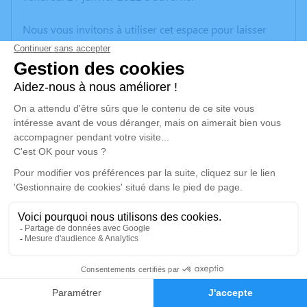
Nous vous invitons à utiliser cet espace pour laisser
vos condoléances, partager des photos souvenirs, une
anecdote ou exprimer vos pensées à travers des
poèmes ou des textes. Cet endroit est un lieu
d'expression dédié à honorer la mémoire de Patrick
MILLER.
Un service de plantation d’arbre hommage est
disponible ici
.
Je rends hommage
Cérémonie religieuse
vendredi 28 janvier 2022 à 14h30
1
Église de Bischholtz
Faire-part
Hommages
Rue Principale Bischholtz