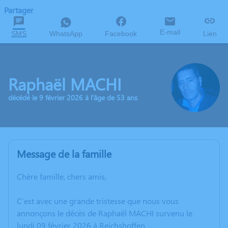
Partager
E-mail
SMS
WhatsApp
Facebook
Lien
Raphaël MACHI
décédé le 9 février 2026 à l'âge de 53 ans
Message de la famille
Chère famille, chers amis,
C’est avec une grande tristesse que nous vous
annonçons le décès de Raphaël MACHI survenu le
lundi 09 février 2026 à Reichshoffen.