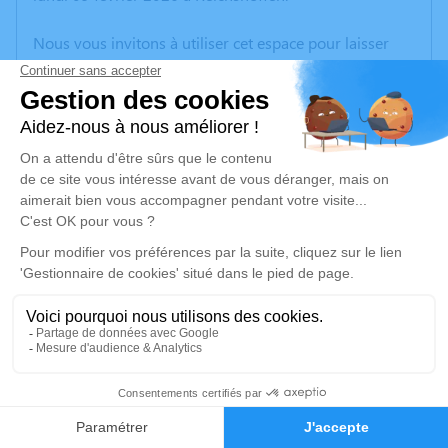
Nous vous invitons à utiliser cet espace pour laisser
vos condoléances, partager des photos souvenirs, une
anecdote ou exprimer vos pensées à travers des
poèmes ou des textes. Cet endroit est un lieu
d'expression dédié à honorer la mémoire de Raphaël
MACHI.
Un service de plantation d’arbre hommage est
disponible ici
.
Je rends hommage
Cérémonie religieuse
samedi 14 février 2026 à 14h00
6
Église Saint-Michel de Reichshoffen
Faire-part
Hommages
67110 Reichshoffen