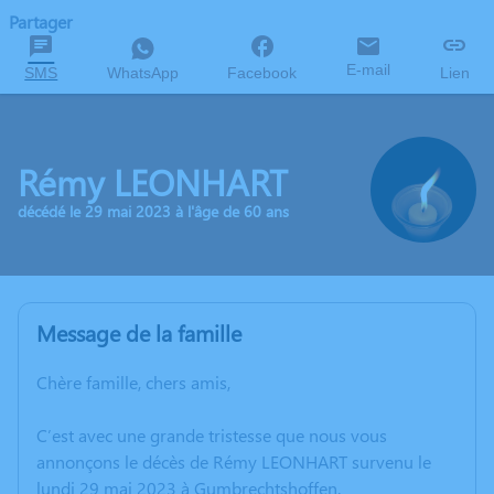
Partager
E-mail
SMS
WhatsApp
Facebook
Lien
Rémy LEONHART
décédé le 29 mai 2023 à l'âge de 60 ans
Message de la famille
Chère famille, chers amis,
C’est avec une grande tristesse que nous vous
annonçons le décès de Rémy LEONHART survenu le
lundi 29 mai 2023 à Gumbrechtshoffen.