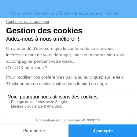
Nous vous invitons à utiliser cet espace pour laisser
vos condoléances, partager des photos souvenirs, une
anecdote ou exprimer vos pensées à travers des
poèmes ou des textes. Cet endroit est un lieu
d'expression dédié à honorer la mémoire de Rémy
LEONHART.
Un service de plantation d’arbre hommage est
disponible ici
.
Je rends hommage
Cérémonie religieuse
samedi 03 juin 2023 à 14h30
5
Église Protestante d'Uhrwiller
Faire-part
Hommages
67350 Uhrwiller