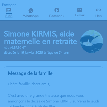
Partager
E-mail
SMS
WhatsApp
Facebook
Lien
Simone KIRMIS, aide
maternelle en retraite
née ALBRECHT
décédée le 16 janvier 2025 à l'âge de 74 ans
Message de la famille
Chère famille, chers amis,
C’est avec une grande tristesse que nous vous
annonçons le décès de Simone KIRMIS survenu le jeudi
16 janvier 2025 à Bischwiller.