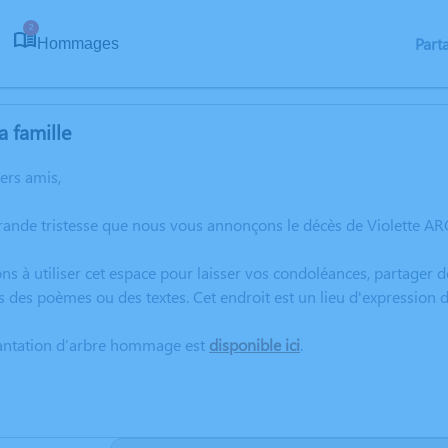
2
Part
Hommages
a famille
hers amis,
grande tristesse que nous vous annonçons le décès de Violette 
ns à utiliser cet espace pour laisser vos condoléances, partager
s des poèmes ou des textes. Cet endroit est un lieu d'expression
lantation d’arbre hommage est
disponible ici
.