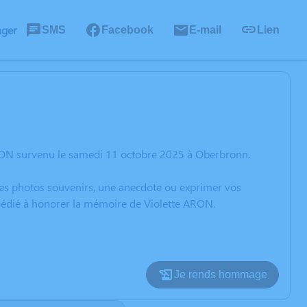
ager
SMS
Facebook
E-mail
Lien
ARON survenu le samedi 11 octobre 2025 à Oberbronn.
 des photos souvenirs, une anecdote ou exprimer vos
 dédié à honorer la mémoire de Violette ARON.
Je rends hommage