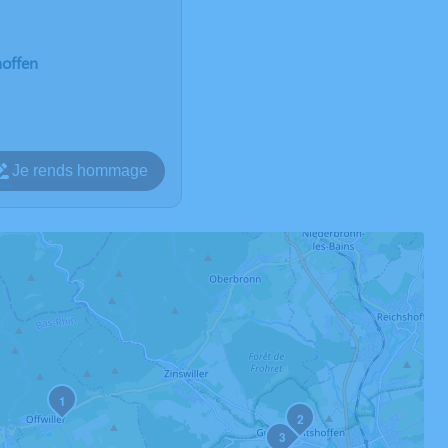
hoffen
Je rends hommage
1
2
3