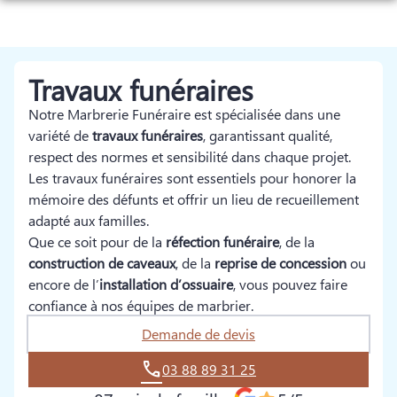
Aller
ORGANISER DES OBSÈQUES
au
contenu
SERVICES AUX FAMILLES
Travaux funéraires
NOS AGENCES
Notre Marbrerie Funéraire est spécialisée dans une
NOS CHAMBRES FUNERAIRES
OFFWILLER
variété de
travaux funéraires
, garantissant qualité,
respect des normes et sensibilité dans chaque projet.
ESPACES HOMMAGES
OFFWILLER
MERTZWILLER
Les travaux funéraires sont essentiels pour honorer la
mémoire des défunts et offrir un lieu de recueillement
MERTZWILLER
adapté aux familles.
Que ce soit pour de la
réfection funéraire
, de la
construction de caveaux
, de la
reprise de concession
ou
encore de l’
installation d’ossuaire
, vous pouvez faire
confiance à nos équipes de marbrier.
Demande de devis
03 88 89 31 25