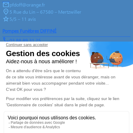
pfdoff@orange.fr
5 Rue du Lin – 67580 – Mertzwiller
5/5 – 11 avis
Pompes Funèbres DIFFINÉ
03 88 89 31 25
pfdoff@orange.fr
31, Rue de Dahn – 67340 – Offwiller
5/5 – 76 avis
Nos Services
Liens utiles
Organiser des obsèques
Avis de décès
Monuments funéraires
Demande de rendez-vous en
agence
Services aux familles
Nos réseaux sociaux
Mentions légales
Politique de traitement des données personnelles
Politique d’utilisation des cookies