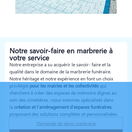
Notre savoir-faire en marbrerie à
votre service
Notre entreprise a su acquérir le savoir- faire et la
qualité dans le domaine de la marbrerie funéraire.
Notre héritage et notre expérience en font un choix
privilégié
pour les mairies et les collectivités
qui
cherchent à créer des espaces de mémoire dignes au
sein des cimetières ; nous sommes spécialisés dans
la
création et l’aménagement d’espaces funéraires
,
proposant des solutions complètes et personnalisées.
Demande de devis marbrerie