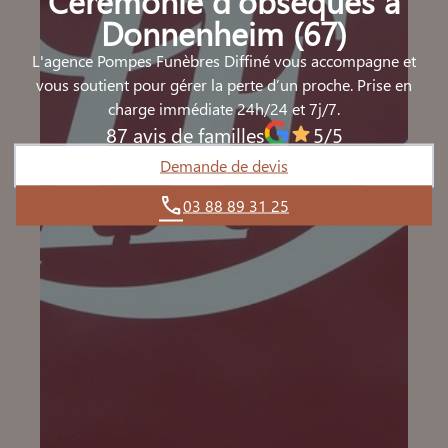
Cérémonie d’obsèques à
Donnenheim (67)
L'agence Pompes Funèbres Diffiné vous accompagne et
vous soutient pour gérer la perte d’un proche. Prise en
charge immédiate 24h/24 et 7j/7.
87 avis de familles
5/5
Demande de devis
03 88 89 31 25