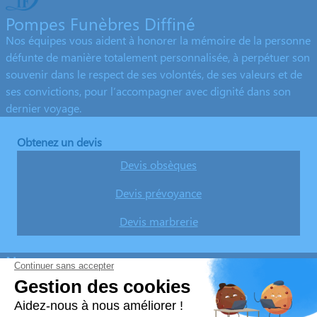
Pompes Funèbres Diffiné
Nos équipes vous aident à honorer la mémoire de la personne
défunte de manière totalement personnalisée, à perpétuer son
souvenir dans le respect de ses volontés, de ses valeurs et de
ses convictions, pour l’accompagner avec dignité dans son
dernier voyage.
Obtenez un devis
Devis obsèques
Devis prévoyance
Devis marbrerie
Nos agences
Pompes Funèbres DIFFINÉ
03 88 89 31 25