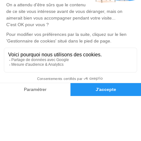
pfdoff@orange.fr
5 Rue du Lin - 67580 - Mertzwiller
5/5 - 11 avis
Pompes Funèbres DIFFINÉ
03 88 89 31 25
pfdoff@orange.fr
31, Rue de Dahn - 67340 - Offwiller
5/5 - 76 avis
Nos Services
Liens utiles
Organiser des obsèques
Avis de décès
Monuments funéraires
Demande de rendez-vous en
03 88 89 31 25
Demande de devis
agence
Services aux familles
Nos réseaux sociaux
Mentions légales
Politique de traitement des données personnelles
Politique d’utilisation des cookies
Gestionnaire de cookies