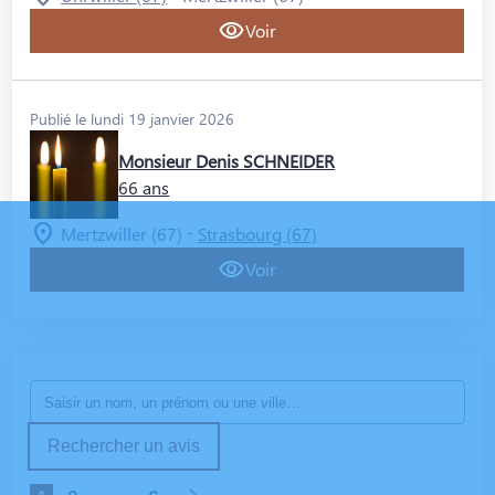
Voir
Publié le lundi 19 janvier 2026
Monsieur Denis SCHNEIDER
66 ans
-
Mertzwiller (67)
Strasbourg (67)
Voir
Rechercher un avis