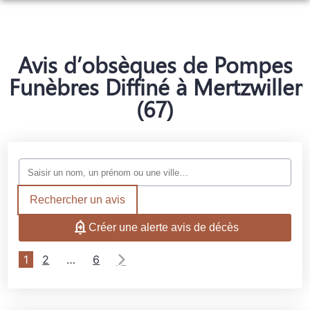
ORGANISER DES OBSÈQUES
SERVICES AUX FAMILLES
Avis d’obsèques de Pompes
NOS AGENCES
Funèbres Diffiné à Mertzwiller
(67)
NOS CHAMBRES FUNERAIRES
OFFWILLER
ESPACES HOMMAGES
OFFWILLER
MERTZWILLER
MERTZWILLER
Rechercher un avis
Créer une alerte avis de décès
1
2
…
6