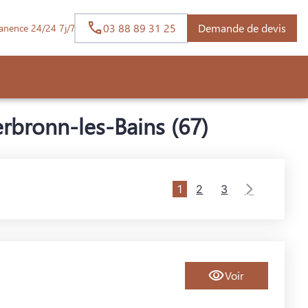
03 88 89 31 25
Demande de devis
anence 24/24 7j/7
rbronn-les-Bains (67)
1
2
3
Voir