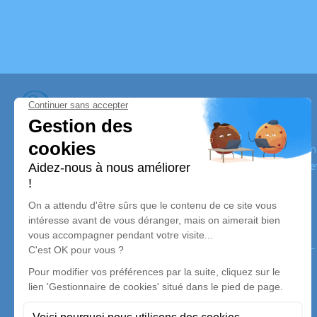
Pompes Funèbres Diffiné
Nos équipes vous aident à honorer la mémoire de la personn
son souvenir dans le respect de ses volontés, de ses valeurs 
son dernier voyage.
Nos agences
Pompes Funèbres DIFFINÉ
03 88 89 31 25
pfdoff@orange.fr
5 Rue du Lin - 67580 - Mertzwiller
5/5 - 11 avis