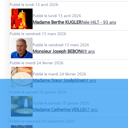
Publié le lundi 13 avril 2026
Publié le lundi 13 avril 2026
Madame Berthe KUGLER
Née HILT
- 93 ans
Publié le vendredi 13 mars 2026
Publié le vendredi 13 mars 2026
Monsieur Joseph BEBON
89 ans
Publié le mardi 24 février 2026
Publié le mardi 24 février 2026
Madame Sœur Joséphine
84 ans
Publié le samedi 10 janvier 2026
Publié le samedi 10 janvier 2026
Madame Catherine VEILLE
67 ans
Publié le mercredi 03 décembre 2025